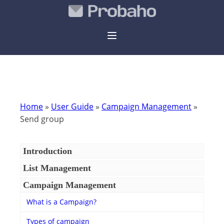
Home
»
User Guide
»
Campaign Management
»
Send group
Introduction
List Management
Campaign Management
What is a Campaign?
Types of campaign