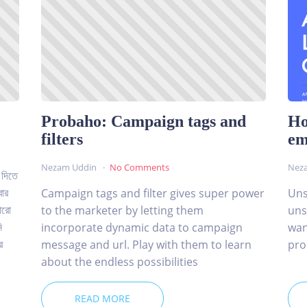
Probaho: Campaign tags and
Ho
filters
em
Nezam Uddin
No Comments
Nez
 দিতে
বার
Campaign tags and filter gives super power
Uns
আরো
to the marketer by letting them
uns
ি
incorporate dynamic data to campaign
wan
র
message and url. Play with them to learn
pro
about the endless possibilities
READ MORE