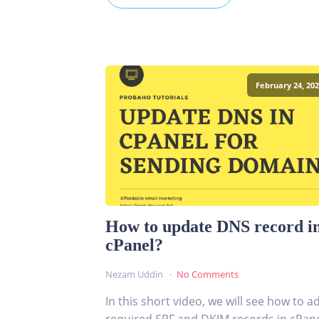
February 24, 202
How to update DNS record i
cPanel?
Nezam Uddin
No Comments
In this short video, we will see how to a