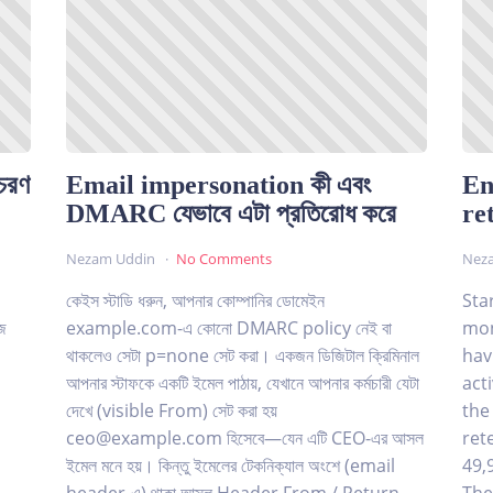
আচরণ
Email impersonation কী এবং
En
DMARC যেভাবে এটা প্রতিরোধ করে
re
Nezam Uddin
No Comments
Nez
কেইস স্টাডি ধরুন, আপনার কোম্পানির ডোমেইন
Sta
াজ
example.com-এ কোনো DMARC policy নেই বা
mon
থাকলেও সেটা p=none সেট করা। একজন ডিজিটাল ক্রিমিনাল
hav
আপনার স্টাফকে একটি ইমেল পাঠায়, যেখানে আপনার কর্মচারী যেটা
act
দেখে (visible From) সেট করা হয়
the
ceo@example.com হিসেবে—যেন এটি CEO-এর আসল
ret
ইমেল মনে হয়। কিন্তু ইমেলের টেকনিক্যাল অংশে (email
49,
header-এ) থাকা আসল Header From / Return-
The