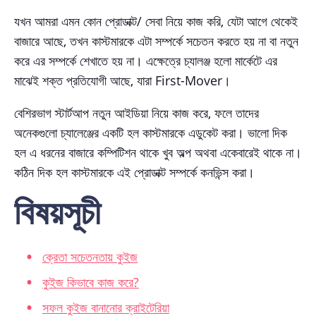
যখন আমরা এমন কোন প্রোডাক্ট/ সেবা নিয়ে কাজ করি, যেটা আগে থেকেই
বাজারে আছে, তখন কাস্টমারকে এটা সম্পর্কে সচেতন করতে হয় না বা নতুন
করে এর সম্পর্কে শেখাতে হয় না। এক্ষেত্রে চ্যালঞ্জ হলো মার্কেটে এর
মাঝেই শক্ত প্রতিযোগী আছে, যারা First-Mover।
বেশিরভাগ স্টার্টআপ নতুন আইডিয়া নিয়ে কাজ করে, ফলে তাদের
অনেকগুলো চ্যালেঞ্জের একটি হল কাস্টমারকে এডুকেট করা। ভালো দিক
হল এ ধরনের বাজারে কম্পিটিশন থাকে খুব অল্প অথবা একেবারেই থাকে না।
কঠিন দিক হল কাস্টমারকে এই প্রোডাক্ট সম্পর্কে কনভিন্স করা।
বিষয়সূচী
ক্রেতা সচেতনতায় কুইজ
কুইজ কিভাবে কাজ করে?
সফল কুইজ বানানোর ক্রাইটেরিয়া